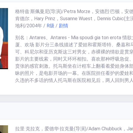
流浪的女人去中国人开的夜店里听歌，那时候他既温柔
格特兹·斯佩曼尼
(导演)/
Petra Morze，安德烈·巴顿，安
大，让人真想狠狠亲一把。
肯德尔，Hary Prinz，Susanne Wuest，Dennis Cubic
(主演
地利
/
2004
年
/
R级
/
剧情
别名：Antares、Antares - Mia spoudi gia ton erota 情
厦、欢场 影片分三条线描述了爱娃和霍斯塔特、桑嘉和
可、科尼尔和亚历克斯这三对男女，赤裸裸的情欲是贯
影片的主要线索，同时又环环相扣。喜欢那种呼吸急促
贲张的感官刺激。托马斯坐在计程车上翻看着爱娃身体
昧的照片，是电影开场的一幕。在医院担任看护的爱娃
久违的不多话的情人托马斯在医院相见后，两人回到男
的酒店一进门便迫不及待地除去对方的衣物，饥渴的欲
性表露到极致。男人习惯在欢场后用相机记录下他们爱
迹，这大概也就能解释电影开头出现的那一幕。印象最
男人纵欲后裸裎着身体无力地瘫倒在地上，他那清瘦高
胸肋骨在他不断喘着粗气的同时剧烈的起伏着。我想，
应该是在乎爱娃的，他用一百欧元雇佣客房女服务生看
拉里·克拉克，爱德华·拉克曼
(导演)/
Adam Chubbuck，Ja
缠绵缱绻，只因爱娃说过她希望别人看着他们。 你只需