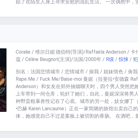
始了在陌生人身上寻求安慰的混乱生活。 一次偶然中，
结识了名叫弗兰克（Thomas Raft 饰）的男子，弗兰克
和善良逐渐治愈了安娜的内心，就在安娜重新振作只是
居然回到了安娜的身边，重新陷入纠结的安娜离开了弗
但几乎是在同时，乔纳再度失去了音讯。安娜将注意力
了工作上，但在内心里，她明白，乔纳总有一天还会回
关于爱的定义太复杂 太宽泛 但我还是相信它是单纯无暇
Coralie / 维尔日妮·德伯特
(导演)/
Raffaëla Anderson / 
于心灵上的彼此依赖 是一种所谓家庭的根基 可是 也有
蔻 / Céline Beugnot
(主演)/
法国
/
2000
年
/
R级
/
惊悚
/
犯
无法回避——所谓的爱情 会不会只是一个掩人耳目虚张声
死要活的表象？真相？各自心知肚明吧。
别名：法国悲情城市 / 悲情城市 / 操我 / 姐妹情色 / 肏我 
Rape Me / Fuck Me/Baise-moi 曼妮（拉斐拉•安德森 Raff
Anderson）和女友在郊外抽烟聊天时，四个男人突然把
上车带到一间仓库，轮奸了她们，自此，曼妮深深将男
种野蛮粗暴兽性记在了心底。城市的另一处，妓女娜丁
•巴赫 Karen Lancaume）正在一家简陋的旅馆出卖自己
体，她感觉自己不过是案板上被切割的香肠。 在酒吧，
一怒之下开枪打死了粗鲁无礼的哥哥，而另一处的娜丁
一口大麻掐死了与她合租的女友。在车站不期而遇时，