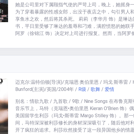
她是公司里对下属颐指气使的严苛上司，晚上，她摇身
为了穿着暴露的性感女郎，出没于夜店之中，勾引男人
享鱼水之欢，然后将其杀死。 莉莉（李华月 饰）是琳达
书，平日里受够了琳达的羞辱和刁难，满腔愤怒的她联
阿罗（徐锦江 饰）决定对上司进行报复。然而，当阿罗
潜入琳达的公寓后，发现了她隐藏多年的秘密。阿罗非
被吓到，反而被琳达的“收藏品”彻底征服，沉迷其中，甚
止了想要报警求助的女友。最终，琳达为自己的行为付
命的代价。 找来了日本导演，果然SM味道渐重啊。
迈克尔·温特伯顿
(导演)/
克瑞恩·奥伯里恩 / 玛戈·斯蒂雷 / 
Bunford
(主演)/
英国
/
2004
年
/
R级
/
歌舞
/
爱情
别名：情欲九歌 / 九首歌 / 9歌 / Nine Songs 在布鲁克
音乐节上，马特（克瑞恩•奥伯里恩 Kieran O'Brien 饰）
美国留学生利莎（玛戈•斯蒂雷 Margo Stilley 饰）。那
间，马特深深被利莎修长的身材深深吸引了，随后他对
开了疯狂的追求。利莎欣然接受了这一段异国他乡的情