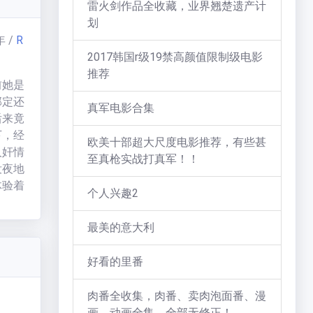
雷火剑作品全收藏，业界翘楚遗产计
划
年
/
R
2017韩国r级19禁高颜值限制级电影
推荐
前她是
部定还
真军电影合集
后来竟
下，经
欧美十部超大尺度电影推荐，有些甚
人奸情
至真枪实战打真军！！
没夜地
体验着
个人兴趣2
逐接近
性欲的
最美的意大利
藏对阿
那过
好看的里番
到太
并且割
肉番全收集，肉番、卖肉泡面番、漫
定与石
画、动画全集，全部无修正！