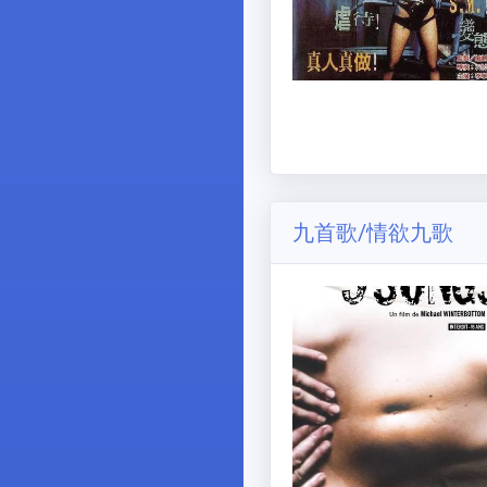
九首歌/情欲九歌