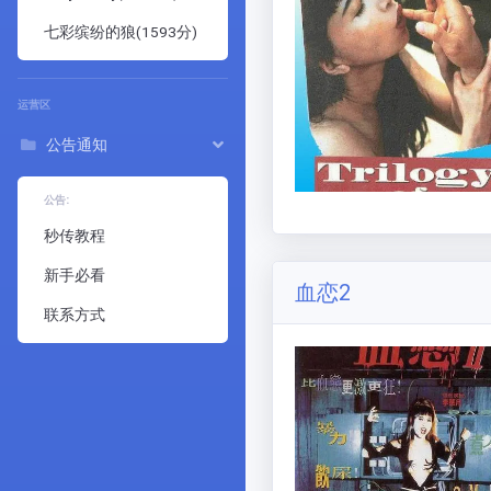
七彩缤纷的狼
(
1593
分)
运营区
公告通知
公告:
秒传教程
新手必看
血恋2
联系方式