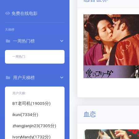
免费在线电影
天梯榜
一周热门榜
一周热门:
用户天梯榜
用户天梯:
BT老司机
(
19005
分)
血恋
ikuni
(
7334
分)
zhangjianjin23
(
7305
分)
IvoryMandy
(
1732
分)