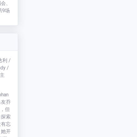
唱会、
第9场
了。为
式。两
。在南
爱情
上的就
就知道
达利 /
束什么
dy /
都很
(主
 纷
，两
步步
han
七八
，男友乔
子，但
自探索
没有忘
，她开