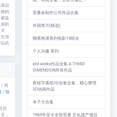
中，
来港后
个主
在姨妈
里番各制作公司作品合集
以及性
上被益
在日本
艇居的
外国禁片(精选)
甚至在
了关
益生借
聊斋艳谭系列电影14部全
并以此
时与人
个人兴趣 系列
绵，益
逃生之
atd works作品全集 A THIRD
老板打
DIMENSION所有作品
饭馆拿
夜桜字幕组3D合集全集，精心整理
/ 周
3D动画作品
级
/
惊
本子大合集
童年经历
白天，
1969年至今全部里番 文化遗产项目