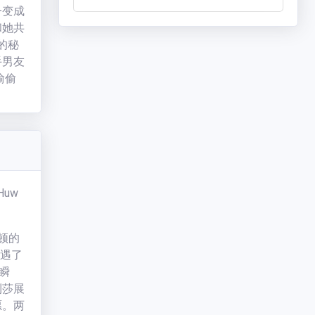
一变成
和她共
的秘
手男友
偷偷
但没有
至阻
出了生
Huw
斯顿的
偶遇了
一瞬
利莎展
愿。两