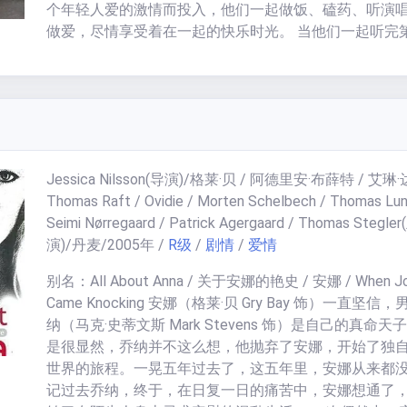
个年轻人爱的激情而投入，他们一起做饭、磕药、听演
做爱，尽情享受着在一起的快乐时光。 当他们一起听完
演唱会后，分别的时光终于到了，利莎学业完成要回国
了避免看到对方的眼泪，他们最终选择了简短的告别仪
个年轻人最终各奔东西，马特随后去了南极作科学考察
极的日子，马特追忆着他和利莎的点点滴滴。 年轻人的
就是如此美且纯粹，虽然有些形式主义，但不矫揉，床
是真实的生活.不要以影片的眼光看，以真实的眼光看，
Jessica Nilsson
(导演)/
格莱·贝 / 阿德里安·布薛特 / 艾琳·
生活本来如此真实，做爱也是如此美好的事情，道德约
Thomas Raft / Ovidie / Morten Schelbech / Thomas Lun
的，尽可以不要，那些都是假道学罢了..这部片子的一切
Seimi Nørregaard / Patrick Agergaard / Thomas Stegler
纯洁、质朴，演出的爱意也真实，就是演员们太辛苦了。
演)/
丹麦
/
2005
年
/
R级
/
剧情
/
爱情
纷的情欲和爱意从南极的冰天雪地里涌溢而来。有一天
人，相遇，做爱，挥手，永不再见。这样的“情色”里没有
别名：All About Anna / 关于安娜的艳史 / 安娜 / When Jo
紧逼斤斤计较，只是巫山云雨顺其自然。一二三四五六
Came Knocking 安娜（格莱·贝 Gry Bay 饰）一直坚信
九，当我年少如花时，把我唱与你。
纳（马克·史蒂文斯 Mark Stevens 饰）是自己的真命天
是很显然，乔纳并不这么想，他抛弃了安娜，开始了独
世界的旅程。一晃五年过去了，这五年里，安娜从来都
记过去乔纳，终于，在日复一日的痛苦中，安娜想通了