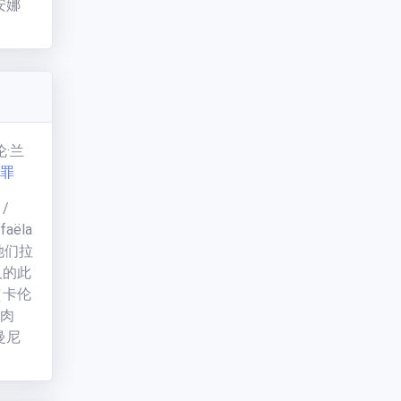
安娜
的温柔
，乔纳
兰克，
转移到
来。
 是基
卡伦·兰
个问题
罪
势要
/
aëla
她们拉
人的此
（卡伦
的肉
曼尼
，也因
几句简