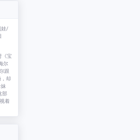
子弹报
，两个
掉几个
猪内心
娃/
两人却
日
无美感
人对《宝
梅尔
尔跟
婚，却
母妹
这部
透视着
刻 每
我觉
和谎言
如此之
这三个