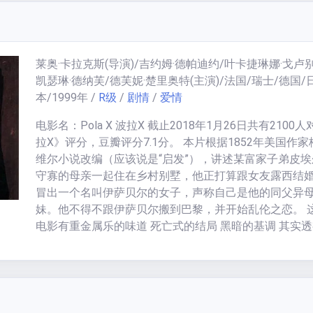
单对话令两人结为精神与生活上的好友，开始了以性和
复男人的征途。 6分。这片子让我想起了《末路狂花》
女人走天涯，然后顺便吸掉点毒，睡掉几个男人，再杀
混蛋，最后莫名其妙被抓走了。相比《末路》对两个女
莱奥·卡拉克斯
(导演)/
吉约姆·德帕迪约/叶卡捷琳娜·戈卢别
世界的挖掘，本片则更多还是流于表面化。被强暴后的
凯瑟琳·德纳芙/德芙妮·楚里奥特
(主演)/
法国/瑞士/德国/
自愿沦为了欲望的奴隶，这有些说不通，而大段大段毫
本
/
1999
年
/
R级
/
剧情
/
爱情
的性爱描写看得也让人打哈。
电影名：Pola X 波拉X 截止2018年1月26日共有2100
拉X》评分，豆瓣评分7.1分。 本片根据1852年美国作家
维尔小说改编（应该说是“启发”），讲述某富家子弟皮埃
守寡的母亲一起住在乡村别墅，他正打算跟女友露西结
冒出一个名叫伊萨贝尔的女子，声称自己是他的同父异
妹。他不得不跟伊萨贝尔搬到巴黎，并开始乱伦之恋。 
电影有重金属乐的味道 死亡式的结局 黑暗的基调 其实
剧中人和观看者的内心恐慌~~ 影片中一段金属合奏很深
个人的眼神都足以使人窒息~~~ 让人着迷的一部影片，
得Isabelle 只是Pierre 逃离看似阳光明媚其实充满虚伪
的上流社会生活的借口，Isabelle 的苦难如此骇人离他
近，给了他抛弃一起的勇气。最喜欢的一段是Pierre 带