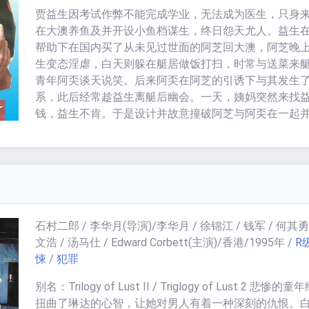
田吉藏相识的时间，阿部定何时被捕及所判刑期。 在片
贾益生因考试作弊不能完成学业，无法成为医生，只身
大岛渚导演给予阿部定的形象是爱的胜利者，是对“性”这
在大澳养鱼及并开设小鱼档谋生，终日怨天尤人。益生
题带有极端挑战的性格。同时，因为片中所有关于性器
帮助下在国内买了从未见过世面的阿芝回大澳，阿芝晚
交的镜头，都是日本法律所不允许的，所以本片虽然是
生变态淫虐，白天则躲在艇居做饭打扫，时常与送菜来
拍摄完成，却是在法国完成最后的冲洗与后期制作的，
青年阿奀谈天说笑。后来阿奀在阿芝的引诱下与其发生
很长一段时间内，都不允许在日本国内上映。
系，此后经常趁益生离艇后幽会。一天，姨妈突然来找
钱，益生不肯。于是设计并故意撞破阿芝与阿奀在一起
威胁阿芝借钱，被两人错手勒死，尸沉大海。益生赌博
争执，误杀对方，逃回艇时看见阿芝与阿奀在艇板上缠
生扑上去狂砍阿奀反被砍死。两人知道法网难逃，开始
旅。途经一饭馆，于是停下吃饭歇脚。阿奀无意间发现
电话报警又错手将其杀死。最后两人爬上山巅，换上从
来的新婚礼服，缠绵一番后双双跳崖自尽。
石村二郎 / 李华月
(导演)/
李华月 / 徐锦江 / 钱军 / 何其勇 
文浩 / 汤马仕 / Edward Corbett
(主演)/
香港
/
1995
年
/
R
悚
/
犯罪
别名：Trilogy of Lust II / Triglogy of Lust 2 悲惨的
扭曲了琳达的心智，让她对男人有着一种深刻的仇恨。