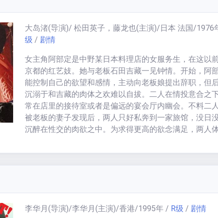
大岛渚
(导演)/
松田英子，藤龙也
(主演)/
日本 法国
/
1976
级
/
剧情
女主角阿部定是中野某日本料理店的女服务生，在这以
京都的红艺妓。她与老板石田吉藏一见钟情。开始，阿
能控制自己的欲望和感情，主动向老板娘提出辞职，但
沉溺于和吉藏的肉体之欢难以自拔。二人在情投意合之
常在店里的接待室或者是偏远的宴会厅内幽会。不料二
被老板的妻子发现后，两人只好私奔到一家旅馆，没日
沉醉在性交的肉欲之中。为求得更高的欲念满足，两人
旁人难以想象的近于变态的性交。当性交在对快感的追
死亡之时，两人的交欢已经接近于一种仪式，一种释放
仪式，一种爱与死的仪式。最后，已经疲惫到不行的吉
部定说：“我睡觉的时候你勒我的脖子吧，不要停止了，
后的感觉太痛苦了。”最后因为阿部定不愿意石田吉藏回
太身边，在强烈的占有欲驱使下，阿部定勒死石田吉藏
李华月
(导演)/
李华月
(主演)/
香港
/
1995
年
/
R级
/
剧情
下他的阴茎。紧接着画面上出现导演的旁白，说明阿部