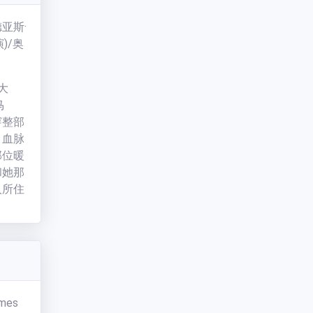
又伟
德亚斯·
)/
奥
欲大
马
穿整部
、血脉
部位暖
和她那
人所住
望将人
的痕
深的是
耸着的
托马斯
着他们
mes
看上