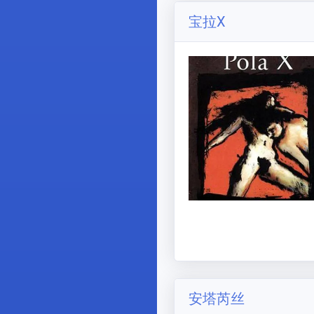
宝拉X
安塔芮丝