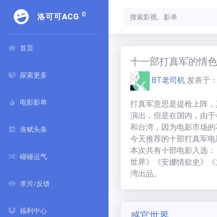
©
洛可可ACG
首页
十一部打真军的情
探索更多
BT老司机
发表于
电影影单
打真军意思是提枪上阵，
演出，但是在国内，由于
和台湾，因为电影市场的
洛赋头条
今天推荐的十部打真军电
本次共有十部电影入选：
碰碰运气
世界》《安娜情欲史》《
湾出品。
求片/反馈
福利中心
感官世界