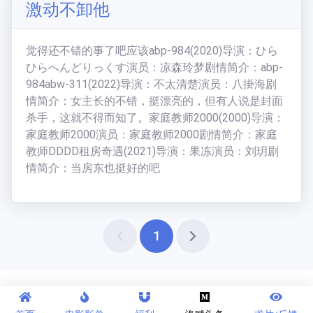
激动不卸他
觉得还不错的事了吧应该abp-984(2020)导演：ひら
ひらへんどりっくす演员：凉森玲梦剧情简介：abp-
984abw-311(2022)导演：不太清楚演员：八掛海剧
情简介：女主长的不错，挺漂亮的，但有人说是封面
杀手，这就不得而知了。家庭教师2000(2000)导演：
家庭教师2000演员：家庭教师2000剧情简介：家庭
教师DDDD租房奇遇(2021)导演：果冻演员：刘玥剧
情简介：当房东也挺好的吧
1
Copyright © 洛可可ACG社区 2021
静态页存档