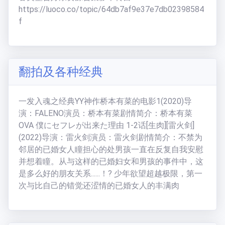
https://luoco.co/topic/64db7af9e37e7db02398584
f
翻拍及各种经典
一发入魂之经典YY神作桥本有菜的电影1(2020)导
演：FALENO演员：桥本有菜剧情简介：桥本有菜
OVA 僕にセフレが出来た理由 1-2话[生肉][雷火剑]
(2022)导演：雷火剑演员：雷火剑剧情简介：不禁为
邻居的已婚女人瞳担心的处男孩一直在反复自我安慰
并想着瞳。从与这样的已婚妇女和男孩的事件中，这
是多么好的朋友关系......！? 少年欲望超越极限，第一
次与比自己的错觉还涩情的已婚女人的丰满肉