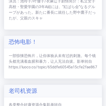
演员：池玲子/叶優子/衣麻辽子剧情简介：私立女子
高校・聖愛学園の3年A組には、"紅ばら会"なるグル
ープがあった。新たに番長に就任した野中鷹子だっ
たが、父親のスキャ
恐怖电影！
一部惊悚恐怖片，让你体验从未有过的刺激。每个镜
头都充满着血腥和暴力，让人无法自拔。影单转自
https://luoco.co/topic/65ddfe60545a15cfe2fae867
老司机资源
各类整合好康资源合集影单转自