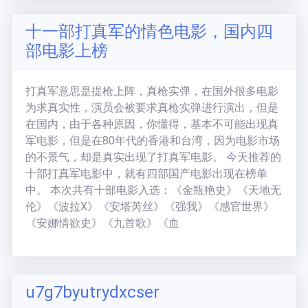
七彩缤纷的狼
(
1593
分)
新手必看
十一部打真军的情色电影，国内四
联系方式
部电影上榜
打真军意思是提枪上阵，真枪实弹，在国外很多电影
为求真实性，演员会被要求真枪实弹进行演出，但是
在国内，由于各种原因，你懂得，基本不可能出现真
军电影，但是在80年代的香港和台湾，因为电影市场
的不景气，却是真实出现了打真军电影。 今天推荐的
十部打真军电影中，就有四部国产电影出现在榜单
中。 本次共有十部电影入选：《金瓶艳史》《天地无
伦》《波拉X》《安塔芮丝》《强我》《感官世界》
《安娜情欲史》《九首歌》《血
u7g7byutrydxcser