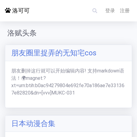
洛可可
登录
注册
洛赋头条
首页
朋友圈里捉弄的无知宅cos
探索更多
朋友删掉这行就可以开始编辑内容! 支持markdown语
电影影单
法！🌍️magnet:?
xt=urn:btih:b0ac94279804e692fe70a186ae7e33136
7e82820&dn=[vvv]MUKC-031
洛赋头条
碰碰运气
日本动漫合集
求片/反馈