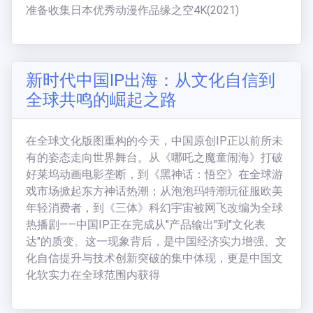
准备收集日本优秀动漫作品缘之空4K(2021)
福利中心
免费在线电影
新时代中国IP出海：从文化自信到
全球共鸣的崛起之路
天
梯
榜
在全球文化版图重构的今天，中国原创IP正以前所未
一周热门:
有的姿态走向世界舞台。从《哪吒之魔童闹海》打破
一周热门榜
好莱坞动画电影垄断，到《黑神话：悟空》在全球游
戏市场掀起东方神话热潮；从泡泡玛特潮玩征服欧美
用户天梯:
年轻消费者，到《三体》科幻宇宙被网飞改编为全球
用户天梯榜
BT老司机
(
19005
分)
热播剧——中国IP正在完成从"产品输出"到"文化表
达"的质变。这一现象背后，是中国经济实力增强、文
运
ikuni
(
7334
分)
营
化自信提升与技术创新突破的集中体现，更是中国文
区
zhangjianjin23
(
7305
分)
化软实力在全球范围内获得
公告:
IvoryMandy
(
1732
分)
公告通知
秒传教程