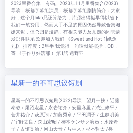
2023里番合集，有码。2023年11月里番集合(2023)
导演：桜都字幕组演员：桜都字幕组剧情简介：大家
好，这个月hiko兄还算给力，片源出得挺早得以省下
我们一笔费用，然而人手不足的原因仍然导致合集姗
姗来迟，但总归是没鸽，有相关能力及意愿的同志请
发邮件联系 欢迎加入我们 《Sweet and Hot 1[紙魚
丸]》 推荐度：2星半 我觉得一句话就能概括，QB，
寄 《子作り妊活部！ 第1話 遠野羽
星新一的不可思议短剧
星新一的不可思议短剧(2022)导演：望月一扶 / 近藤
泰教 / 尾沼宏星 / 永岩祐介 / 安里麻里 / 渋江修平 /
菅井祐介 / 萩原翔 / 加藤秀章 / 平田潤子 / 生越明美
/ 宇野丈良 / 森山宏昭 / 柿本ケンサク演员：水原希
子 / 古馆宽治 / 冈山天音 / 片桐入 / 杉本哲太 /类