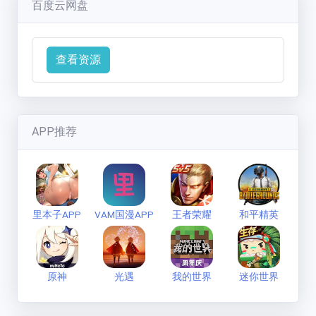
百度云网盘
七彩缤纷的狼
(
1593
分)
新手必看
联系方式
查看资源
APP推荐
里本子APP
VAM国漫APP
王者荣耀
和平精英
原神
光遇
我的世界
迷你世界