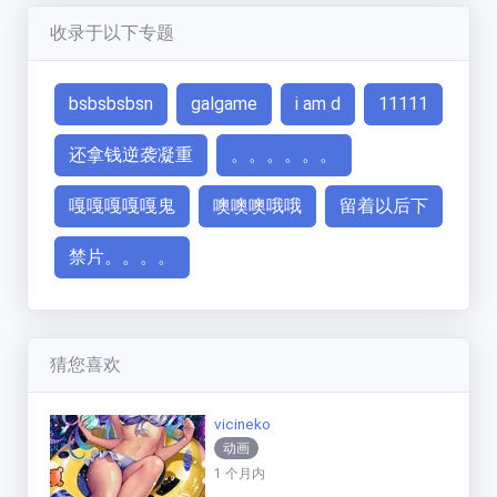
收录于以下专题
bsbsbsbsn
galgame
i am d
11111
还拿钱逆袭凝重
。。。。。。
嘎嘎嘎嘎嘎鬼
噢噢噢哦哦
留着以后下
禁片。。。。
猜您喜欢
vicineko
动画
1 个月内