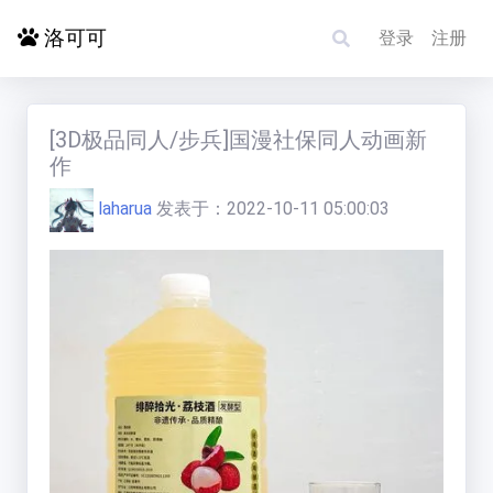
洛可可
登录
注册
首页
[3D极品同人/步兵]国漫社保同人动画新
作
探索更多
laharua
发表于：
2022-10-11 05:00:03
电影影单
洛赋头条
碰碰运气
求片/反馈