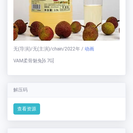
福利中心
免费在线电影
天
无
(导演)/
无
(主演)/
chain
/
2022
年
/
动画
梯
榜
VAM柔骨魅兔[6.7G]
一周热门:
一周热门榜
用户天梯:
用户天梯榜
解压码
BT老司机
(
19005
分)
运
ikuni
(
7334
分)
营
查看资源
区
zhangjianjin23
(
7305
分)
公告:
IvoryMandy
(
1732
分)
公告通知
秒传教程