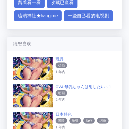
留着看一看
收藏已查看
琉璃神社★hacg.me
一些自己看的电视剧
猜您喜欢
玩具
动画
1 年内
OVA 母乳ちゃんは射したい～1
动画
2 年内
日本特色
冒险
悬疑
动作
纪录
1 年内
恐怖
动画
科幻