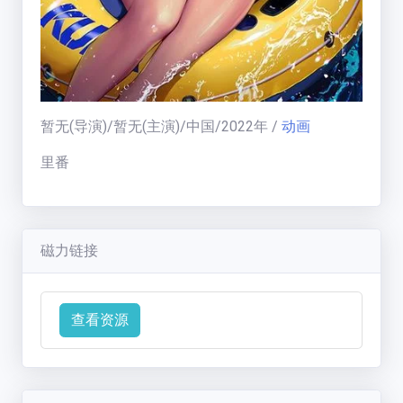
福利中心
免费在线电影
暂无
(导演)/
暂无
(主演)/
中国
/
2022
年
/
动画
天
梯
里番
榜
一周热门:
一周热门榜
磁力链接
用户天梯:
用户天梯榜
BT老司机
(
19005
分)
运
ikuni
(
7334
分)
查看资源
营
区
zhangjianjin23
(
7305
分)
公告:
IvoryMandy
(
1732
分)
公告通知
秒传教程