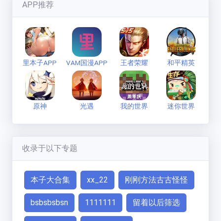
七彩缤纷的狼
(
1593
分)
APP推荐
新手必看
联系方式
里本子APP
VAM国漫APP
王者荣耀
和平精英
原神
光遇
我的世界
迷你世界
收录于以下专题
本子大合集
xx_22
刚刚方法古古怪怪
bsbsbsbsn
1111111
留着以后筛选