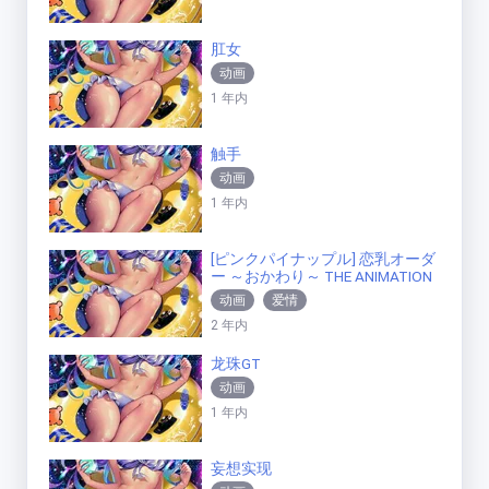
肛女
动画
1 年内
触手
动画
1 年内
[ピンクパイナップル] 恋乳オーダ
ー ～おかわり～ THE ANIMATION
动画
爱情
2 年内
龙珠GT
动画
1 年内
妄想实现