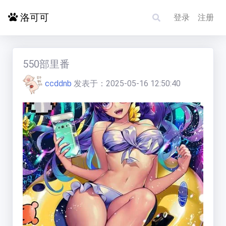
洛可可
登录
注册
首页
550部里番
ccddnb
发表于：
2025-05-16 12:50:40
探索更多
电影影单
洛赋头条
碰碰运气
求片/反馈