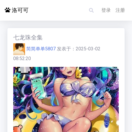
洛可可
登录
注册
首页
七龙珠全集
简简单单5807
发表于：
2025-03-02
探索更多
08:52:20
电影影单
洛赋头条
碰碰运气
求片/反馈