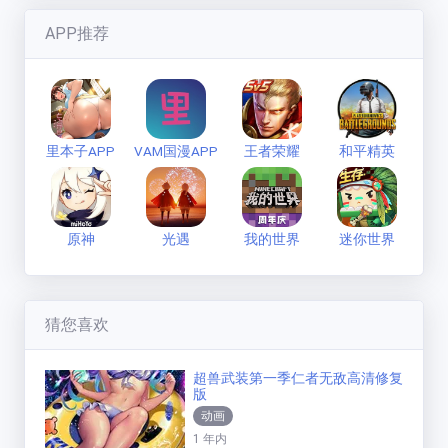
七彩缤纷的狼
(
1593
分)
新手必看
APP推荐
联系方式
里本子APP
VAM国漫APP
王者荣耀
和平精英
原神
光遇
我的世界
迷你世界
猜您喜欢
超兽武装第一季仁者无敌高清修复
版
动画
1 年内