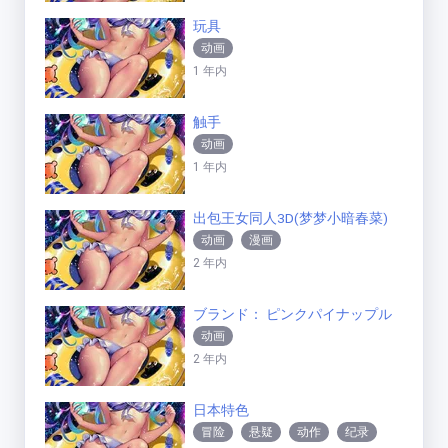
玩具
动画
1 年内
触手
动画
1 年内
出包王女同人3D(梦梦小暗春菜)
动画
漫画
2 年内
ブランド： ピンクパイナップル
动画
2 年内
日本特色
冒险
悬疑
动作
纪录