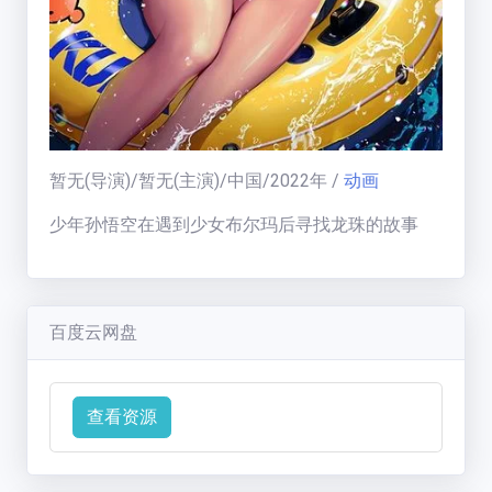
福利中心
免费在线电影
天
暂无
(导演)/
暂无
(主演)/
中国
/
2022
年
/
动画
梯
榜
少年孙悟空在遇到少女布尔玛后寻找龙珠的故事
一周热门:
一周热门榜
用户天梯:
用户天梯榜
百度云网盘
BT老司机
(
19005
分)
运
ikuni
(
7334
分)
营
区
查看资源
zhangjianjin23
(
7305
分)
公告:
IvoryMandy
(
1732
分)
公告通知
秒传教程