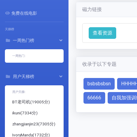
磁力链接
免费在线电影
天梯榜
查看资源
一周热门榜
一周热门:
收录于以下专题
用户天梯榜
bsbsbsbsn
HHHH
用户天梯:
66666
自我加强训
BT老司机
(
19005
分)
ikuni
(
7334
分)
zhangjianjin23
(
7305
分)
IvoryMandy
(
1732
分)