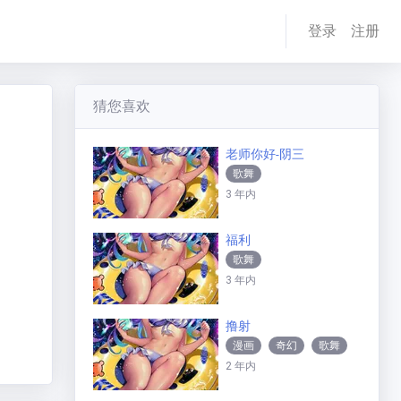
登录
注册
猜您喜欢
老师你好-阴三
歌舞
3 年内
福利
歌舞
3 年内
撸射
漫画
奇幻
歌舞
2 年内
纪录
动画
喜剧
爱情