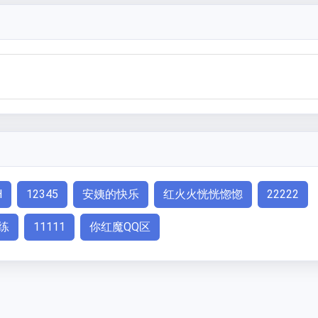
H
12345
安姨的快乐
红火火恍恍惚惚
22222
练
11111
你红魔QQ区