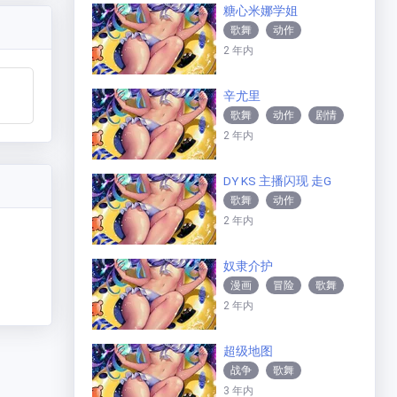
糖心米娜学姐
歌舞
动作
2 年内
辛尤里
歌舞
动作
剧情
2 年内
爱情
DY KS 主播闪现 走G
歌舞
动作
2 年内
奴隶介护
漫画
冒险
歌舞
2 年内
战争
纪录
传记
惊悚
犯罪
悬疑
动作
科幻
剧情
超级地图
动画
战争
喜剧
歌舞
爱情
3 年内