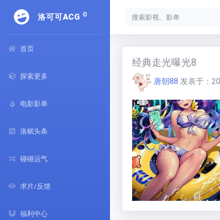
©
洛可可ACG
首页
经典走光曝光8
探索更多
唐朝88
发表于：
20
电影影单
洛赋头条
碰碰运气
求片/反馈
福利中心