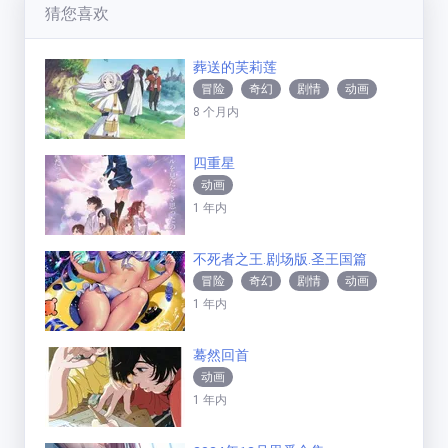
猜您喜欢
葬送的芙莉莲
冒险
奇幻
剧情
动画
8 个月内
四重星
动画
1 年内
不死者之王.剧场版.圣王国篇
冒险
奇幻
剧情
动画
1 年内
蓦然回首
动画
1 年内