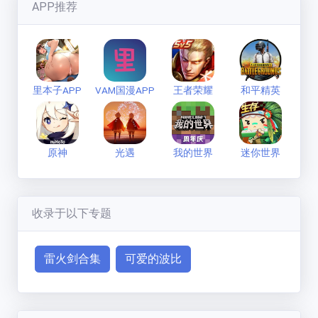
七彩缤纷的狼
(
1593
分)
APP推荐
新手必看
联系方式
里本子APP
VAM国漫APP
王者荣耀
和平精英
原神
光遇
我的世界
迷你世界
收录于以下专题
雷火剑合集
可爱的波比