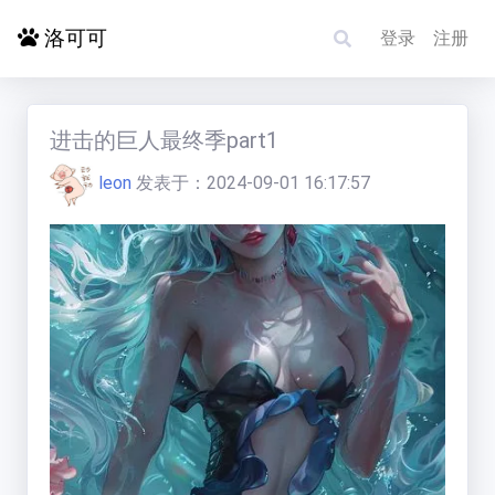
洛可可
登录
注册
首页
进击的巨人最终季part1
leon
发表于：
2024-09-01 16:17:57
探索更多
电影影单
洛赋头条
碰碰运气
求片/反馈