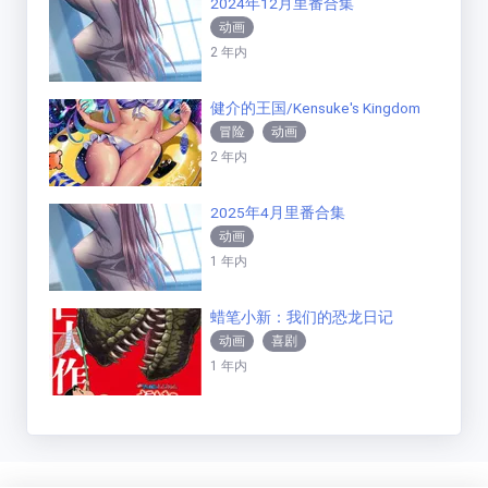
2024年12月里番合集
动画
2 年内
健介的王国/Kensuke's Kingdom
冒险
动画
2 年内
2025年4月里番合集
动画
1 年内
蜡笔小新：我们的恐龙日记
动画
喜剧
1 年内