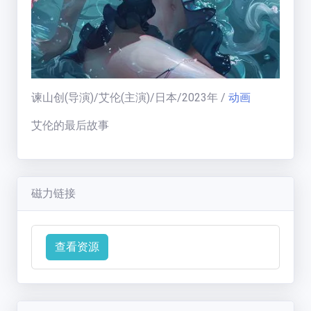
福利中心
免费在线电影
谏山创
(导演)/
艾伦
(主演)/
日本
/
2023
年
/
动画
天
梯
艾伦的最后故事
榜
一周热门:
一周热门榜
磁力链接
用户天梯:
用户天梯榜
BT老司机
(
19005
分)
运
ikuni
(
7334
分)
查看资源
营
区
zhangjianjin23
(
7305
分)
公告:
IvoryMandy
(
1732
分)
公告通知
秒传教程