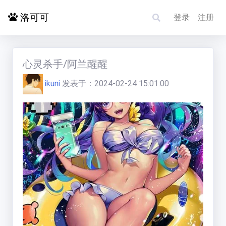
洛可可
登录
注册
首页
心灵杀手/阿兰醒醒
ikuni
发表于：
2024-02-24 15:01:00
探索更多
电影影单
洛赋头条
碰碰运气
求片/反馈