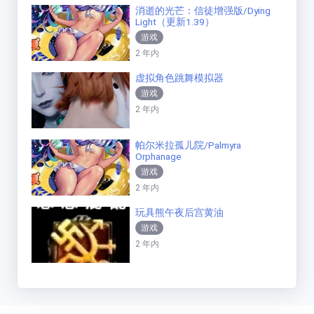
消逝的光芒：信徒增强版/Dying
Light（更新1.39）
游戏
2 年内
虚拟角色跳舞模拟器
游戏
2 年内
帕尔米拉孤儿院/Palmyra
Orphanage
游戏
2 年内
玩具熊午夜后宫黄油
游戏
2 年内