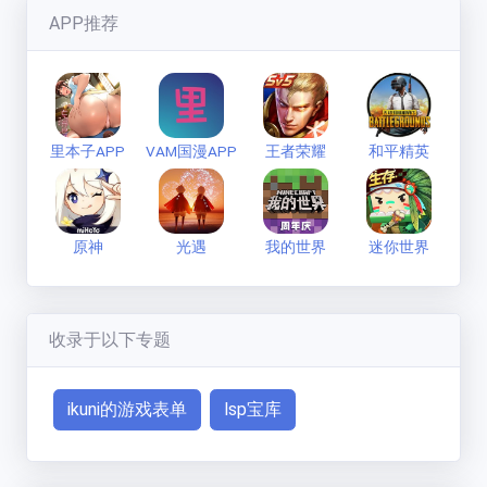
APP推荐
里本子APP
VAM国漫APP
王者荣耀
和平精英
原神
光遇
我的世界
迷你世界
收录于以下专题
ikuni的游戏表单
lsp宝库