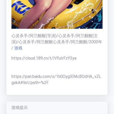
福利中心
免费在线电影
心灵杀手/阿兰醒醒
(导演)/
心灵杀手/阿兰醒醒
(主
天
演)/
心灵杀手/阿兰醒醒心灵杀手/阿兰醒醒
/
2000
年
梯
榜
/
游戏
一周热门:
https://cloud.189.cn/t/IVfuIrFzY3ya
一周热门榜
用户天梯:
https://pan.baidu.com/s/1h0OygIEMcBDdHA_vZL
用户天梯榜
BT老司机
(
19005
分)
gxkA#list/path=%2F
运
ikuni
(
7334
分)
营
区
zhangjianjin23
(
7305
分)
公告:
IvoryMandy
(
1732
分)
游戏提示
公告通知
秒传教程