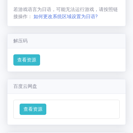
七彩缤纷的狼
(
1593
分)
新手必看
若游戏语言为日语，可能无法运行游戏，请按照链
接操作：
如何更改系统区域设置为日语?
联系方式
解压码
查看资源
百度云网盘
查看资源