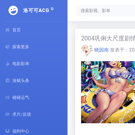
©
洛可可ACG
首页
2004巩俐大尺度剧情
探索更多
晓园南
发表于：
20
电影影单
洛赋头条
碰碰运气
求片/反馈
福利中心