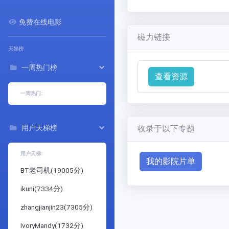
免费在线电影
磁力链接
天梯榜
一周热门榜
查看资源
一周热门:
用户天梯榜
收录于以下专题
用户天梯:
我的影院片单
BT老司机
(
19005
分)
ikuni
(
7334
分)
zhangjianjin23
(
7305
分)
IvoryMandy
(
1732
分)