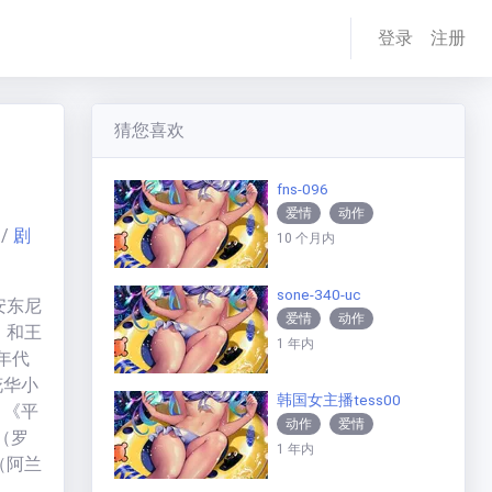
登录
注册
猜您喜欢
fns-096
爱情
动作
/
剧
10 个月内
sone-340-uc
安东尼
爱情
动作
）和王
1 年内
年代
花华小
韩国女主播tess00
。《平
动作
爱情
（罗
1 年内
（阿兰
味的幽