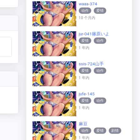
waaa-374
现代社
动作
爱情
10 个月内
jur-041篠原いよ
爱情
动作
1 年内
ssis-724山手
爱情
动作
1 年内
jufe-145
爱情
动作
1 年内
麻豆
动作
爱情
剧情
1 年内