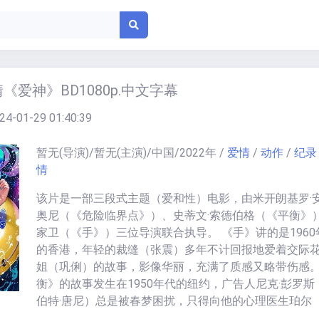
《爱神》BD1080p.中文字幕
24-01-29 01:40:39
暂无
(导演)/
暂无
(主演)/
中国
/
2022
年
/
爱情
/
动作
/
纪录
情
该片是一部三段式主题（爱和性）电影，由米开朗基罗·
奥尼（《危险临界点》）、史蒂文·索德伯格（《平衡》
家卫（《手》）三位导演联合执导。 《手》讲的是1960
的香港，年轻的裁缝（张震）多年不计回报地爱着交际
姐（巩俐）的故事，影像华丽，充满了质感又略带伤感
衡》的故事发生在1950年代的纽约，广告人尼克·彭罗斯
伯特·唐尼）总是被春梦困扰，只得向他的心理医生珀尔
·阿金）求助，基调虽荒谬反常，却也可看成颇有自嘲意