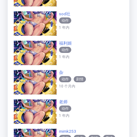
sod社
动作
1 年内
福利姬
动作
1 年内
杂
动作
剧情
10 个月内
老师
动作
1 年内
mimk253