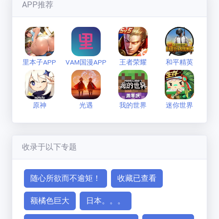
七彩缤纷的狼
(
1593
分)
APP推荐
新手必看
联系方式
里本子APP
VAM国漫APP
王者荣耀
和平精英
原神
光遇
我的世界
迷你世界
收录于以下专题
随心所欲而不逾矩！
收藏已查看
额橘色巨大
日本。。。