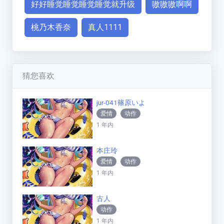
好好睡觉睡觉睡觉睡觉就升级
嗷嗷嗷啊啊
桃乃木香奈
真人1111
猜您喜欢
jur-041篠原いよ
爱情
动作
1 年内
本庄玲
爱情
动作
1 年内
古人
动作
1 年内