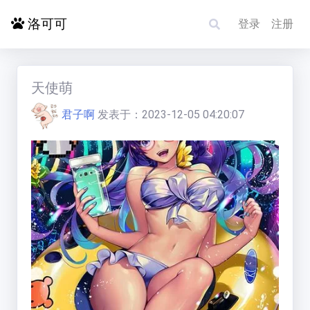
洛可可
登录
注册
首页
天使萌
君子啊
发表于：
2023-12-05 04:20:07
探索更多
电影影单
洛赋头条
碰碰运气
求片/反馈