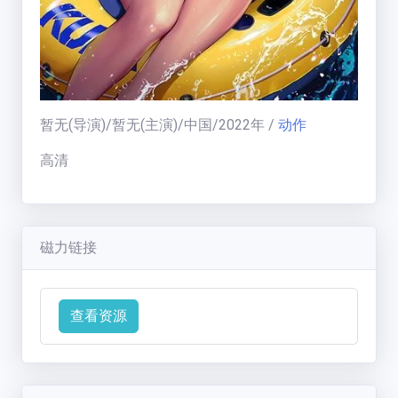
福利中心
免费在线电影
暂无
(导演)/
暂无
(主演)/
中国
/
2022
年
/
动作
天
梯
高清
榜
一周热门:
一周热门榜
磁力链接
用户天梯:
用户天梯榜
BT老司机
(
19005
分)
运
ikuni
(
7334
分)
查看资源
营
区
zhangjianjin23
(
7305
分)
公告:
IvoryMandy
(
1732
分)
公告通知
秒传教程