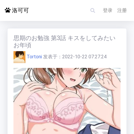
洛可可
登录
注册
首页
思期のお勉強 第3話 キスをしてみたい
お年頃
探索更多
Tortoni
发表于：
2022-10-22 07:27:24
电影影单
洛赋头条
碰碰运气
求片/反馈