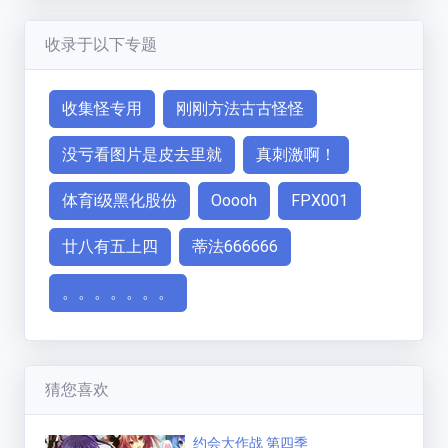
收录于以下专题
收集怪专用
刚刚方法古古怪怪
没亏看图片是皮去里就
真刺激啊！
体育i级黑化股份
Ooooh
FPX001
廿八有五上四
蒂法666666
。。。。。。。
猜您喜欢
约会大作战 第四季