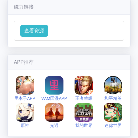
七彩缤纷的狼
(
1593
分)
作業が一段落したところで昔話をしていたのであ
磁力链接
新手必看
ったが小林は日とセックスしていたことを思い出
联系方式
し気まずくなってしまう。
とりあえず外に出ようとするがが開かない。
查看资源
二人は倉庫に閉じ込められてしまう。
倉庫の中は熱く、小林は上着をぐ。
それを見て日も上着をいでしまうのであった。
小林は日のが以前といすぎることでドキドキが止
APP推荐
まらなくなってしまう。
そんな中をよそに日はおしっこを我慢しているこ
とを打ち明ける。
それを聞いた小林は何とかしなければいけないと
思い、手にしたペットボトルを見るのであった。
里本子APP
VAM国漫APP
王者荣耀
和平精英
スタッフ
原神
光遇
我的世界
迷你世界