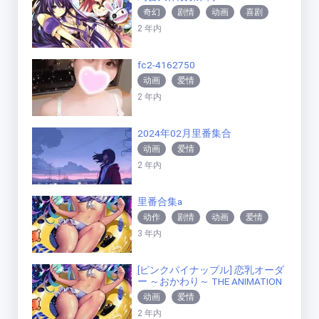
奇幻
剧情
动画
喜剧
2 年内
爱情
fc2-4162750
动画
爱情
2 年内
2024年02月里番集合
动画
爱情
2 年内
里番合集a
动作
剧情
动画
爱情
3 年内
[ピンクパイナップル] 恋乳オーダ
ー ～おかわり～ THE ANIMATION
动画
爱情
2 年内