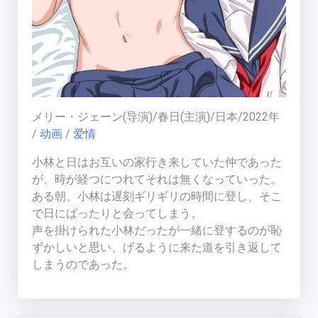
福利中心
免费在线电影
天
メリー・ジェーン
(导演)/
春日
(主演)/
日本
/
2022
年
梯
榜
/
动画
/
爱情
一周热门:
小林と日はお互いの家行き来していた仲であった
一周热门榜
が、時が経つにつれてそれは無くなっていった。
ある朝、小林は遅刻ギリギリの時間に登し、そこ
用户天梯:
で日にばったりと会ってしまう。
用户天梯榜
BT老司机
(
19005
分)
声を掛けられた小林だったが一緒に登するのが恥
运
ikuni
(
7334
分)
ずかしいと思い、げるように来た道を引き返して
营
しまうのであった。
区
zhangjianjin23
(
7305
分)
放後、小林は遅刻ので倉庫の掃除をすることにな
公告:
IvoryMandy
(
1732
分)
る。なぜか成り行きで日も一緒にやらされること
公告通知
秒传教程
になるのであった。