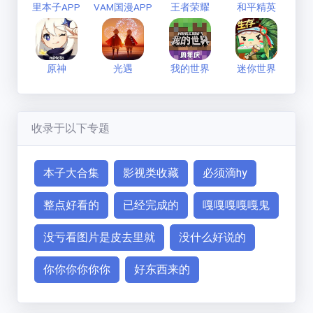
里本子APP
VAM国漫APP
王者荣耀
和平精英
原神
光遇
我的世界
迷你世界
收录于以下专题
本子大合集
影视类收藏
必须滴hy
整点好看的
已经完成的
嘎嘎嘎嘎嘎鬼
没亏看图片是皮去里就
没什么好说的
你你你你你你
好东西来的