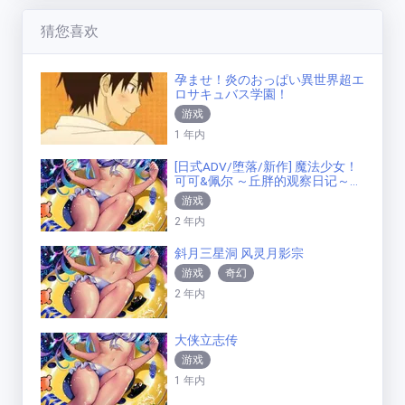
猜您喜欢
孕ませ！炎のおっぱい異世界超エ
ロサキュバス学園！
游戏
1 年内
[日式ADV/堕落/新作] 魔法少女！
可可&佩尔 ～丘胖的观察日记～
机翻
游戏
2 年内
斜月三星洞 风灵月影宗
游戏
奇幻
2 年内
大侠立志传
游戏
1 年内