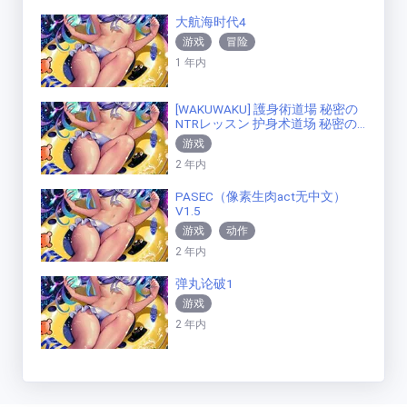
大航海时代4
游戏
冒险
1 年内
[WAKUWAKU] 護身術道場 秘密の
NTRレッスン 护身术道场 秘密の
NTR [v1.9.10][官方中文]
游戏
2 年内
PASEC（像素生肉act无中文）
V1.5
游戏
动作
2 年内
弹丸论破1
游戏
2 年内