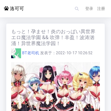
洛可可
登录
注册
首页
もっと！孕ませ！炎のおっぱい異世界
エロ魔法学園 && 吹弹！丰盈！波涛汹
涌！异世界魔法学园！
探索更多
BT老司机
发表于：
2022-10-17 10:26:52
电影影单
洛赋头条
碰碰运气
求片/反馈