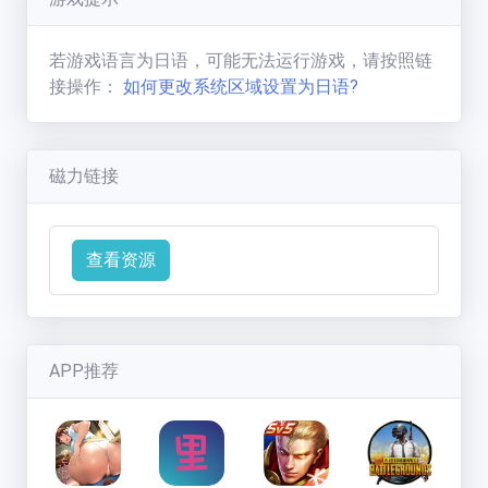
七彩缤纷的狼
(
1593
分)
新手必看
若游戏语言为日语，可能无法运行游戏，请按照链
联系方式
接操作：
如何更改系统区域设置为日语?
磁力链接
查看资源
APP推荐