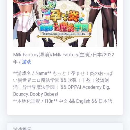
福利中心
免费在线电影
天
梯
榜
Milk Factory
(导演)/
Milk Factory
(主演)/
日本
/
2022
年
/
游戏
一周热门:
一周热门榜
**游戏名 / Name** もっと！孕ませ！炎のおっぱ
い異世界エロ魔法学園 && 吹弹！丰盈！波涛汹
用户天梯:
涌！异世界魔法学园！ && OPPAI Academy Big,
用户天梯榜
BT老司机
(
19005
分)
Bouncy, Booby Babes!
运
ikuni
(
7334
分)
**本地化适配 / l18n** 中文 && English && 日本語
营
区
zhangjianjin23
(
7305
分)
公告:
IvoryMandy
(
1732
分)
公告通知
秒传教程
游戏提示