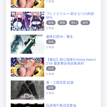
1 年内
ブレイクスルー-碧き七つの肉壺-
RPG
游戏
冒险
奇幻
动作
2 年内
最终幻想VII：重生
游戏
2 年内
【搬运】甜心选择2/Honey Select
2 DX 最新整合包合集系列
游戏
2 年内
真・三国无双 起源
游戏
2 年内
玩具熊午夜后宫黄油