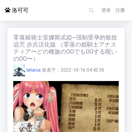
洛可可
登录
注册
首页
零落姬骑士安娜斯忒婭~强制受孕的银纹
诅咒 步兵汉化版 （零落の姫騎士アナス
ティア〜どの種族のOOでもOOする呪い
探索更多
のOO〜）
laharua
发表于：
2022-10-16 04:42:36
电影影单
洛赋头条
碰碰运气
求片/反馈