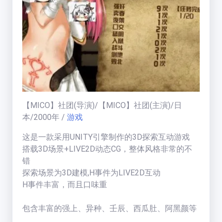
福利中心
免费在线电影
天
梯
榜
【MICO】社团
(导演)/
【MICO】社团
(主演)/
日
一周热门:
一周热门榜
本
/
2000
年
/
游戏
这是一款采用UNITY引擎制作的3D探索互动游戏
用户天梯:
搭载3D场景+LIVE2D动态CG，整体风格非常的不
用户天梯榜
BT老司机
(
19005
分)
错
运
ikuni
(
7334
分)
探索场景为3D建模,H事件为LIVE2D互动
营
H事件丰富，而且口味重
区
zhangjianjin23
(
7305
分)
公告:
IvoryMandy
(
1732
分)
包含丰富的强上、异种、壬辰、西瓜肚、阿黑颜等
公告通知
秒传教程
等内容