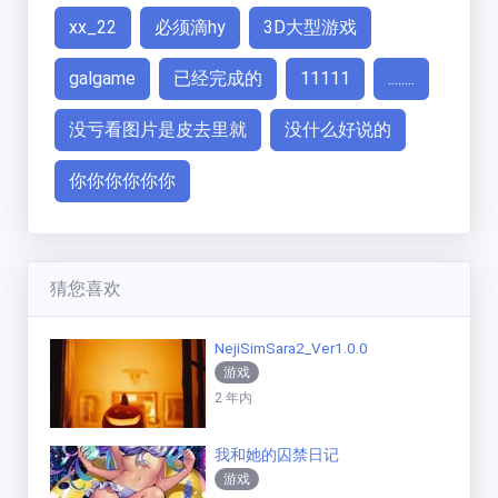
xx_22
必须滴hy
3D大型游戏
galgame
已经完成的
11111
........
没亏看图片是皮去里就
没什么好说的
你你你你你你
猜您喜欢
NejiSimSara2_Ver1.0.0
游戏
2 年内
我和她的囚禁日记
游戏