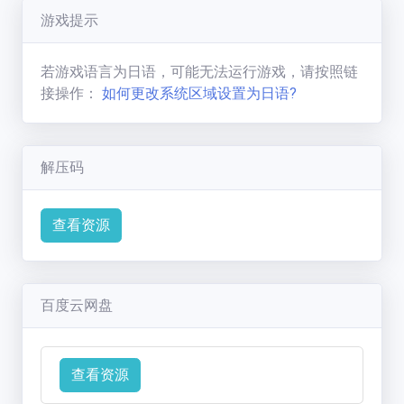
七彩缤纷的狼
(
1593
分)
等你来那啥…
游戏提示
新手必看
联系方式
若游戏语言为日语，可能无法运行游戏，请按照链
接操作：
如何更改系统区域设置为日语?
解压码
查看资源
百度云网盘
查看资源