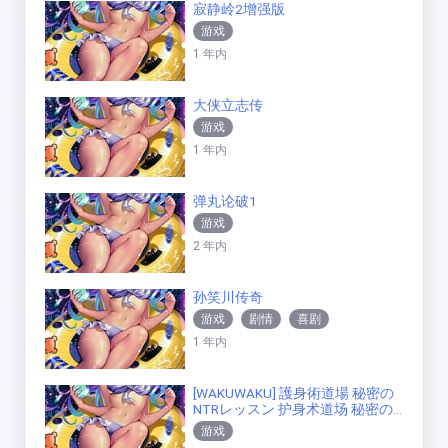
寂静岭2增强版
游戏
1 年内
大侠立志传
游戏
1 年内
弹丸论破1
游戏
2 年内
孙笑川传奇
游戏
剧情
喜剧
1 年内
[WAKUWAKU] 護身術道場 秘密の
NTRレッスン 护身术道场 秘密の
NTR [v1.9.10][官方中文]
游戏