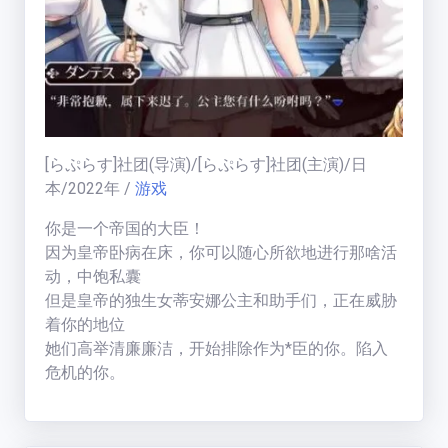
福利中心
免费在线电影
天
[らぷらす]社团
(导演)/
[らぷらす]社团
(主演)/
日
梯
榜
本
/
2022
年
/
游戏
一周热门:
你是一个帝国的大臣！
一周热门榜
因为皇帝卧病在床，你可以随心所欲地进行那啥活
动，中饱私囊
用户天梯:
但是皇帝的独生女蒂安娜公主和助手们，正在威胁
用户天梯榜
BT老司机
(
19005
分)
着你的地位
运
ikuni
(
7334
分)
她们高举清廉廉洁，开始排除作为*臣的你。陷入
营
危机的你。
区
zhangjianjin23
(
7305
分)
这个时候你得到的能令女人着迷的神秘“戒指”改变
公告:
IvoryMandy
(
1732
分)
了你的命运！
公告通知
秒传教程
黑斯猫耳女仆，高冷写轮眼大臣，金发百思公主，