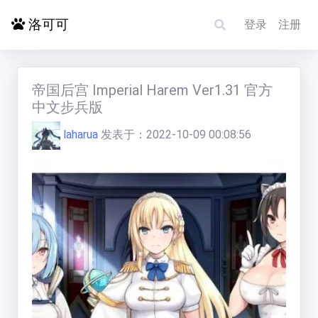
洛可可
登录
注册
首页
帝国后宫 Imperial Harem Ver1.31 官方
中文步兵版
探索更多
laharua
发表于：
2022-10-09 00:08:56
电影影单
洛赋头条
碰碰运气
求片/反馈