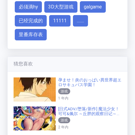
必须滴hy
3D大型游戏
galgame
已经完成的
11111
........
里番库存表
猜您喜欢
孕ませ！炎のおっぱい異世界超エ
ロサキュバス学園！
游戏
1 年内
[日式ADV/堕落/新作] 魔法少女！
可可&佩尔 ～丘胖的观察日记～
机翻
游戏
2 年内