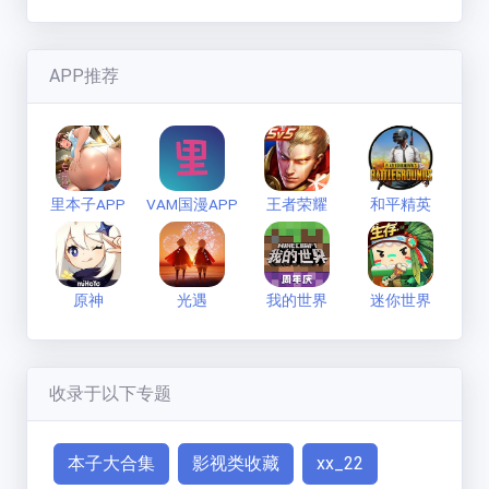
APP推荐
里本子APP
VAM国漫APP
王者荣耀
和平精英
原神
光遇
我的世界
迷你世界
收录于以下专题
本子大合集
影视类收藏
xx_22