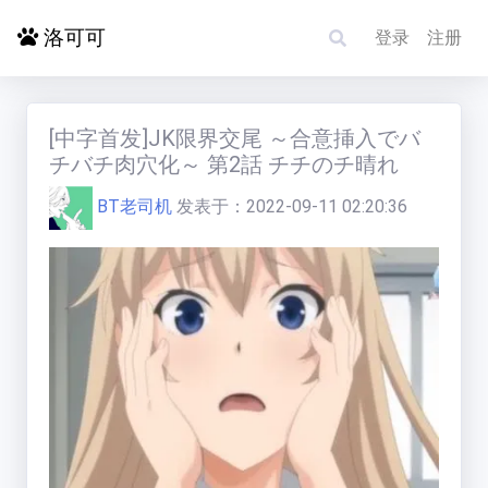
洛可可
登录
注册
首页
[中字首发]JK限界交尾 ～合意挿入でバ
チバチ肉穴化～ 第2話 チチのチ晴れ
探索更多
BT老司机
发表于：
2022-09-11 02:20:36
电影影单
洛赋头条
碰碰运气
求片/反馈