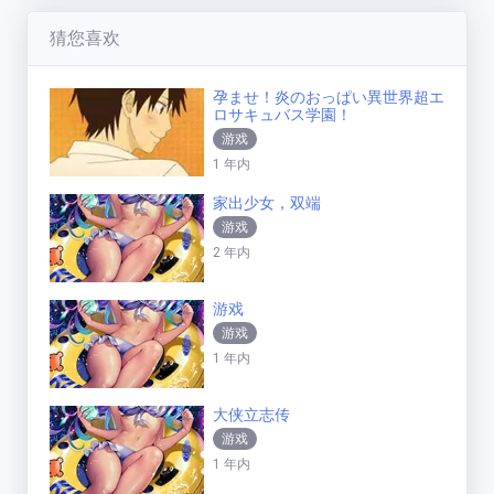
猜您喜欢
孕ませ！炎のおっぱい異世界超エ
ロサキュバス学園！
游戏
1 年内
家出少女，双端
游戏
2 年内
游戏
游戏
1 年内
大侠立志传
游戏
1 年内