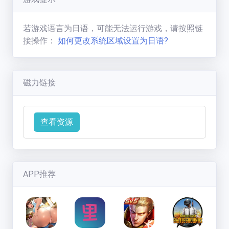
七彩缤纷的狼
(
1593
分)
新手必看
若游戏语言为日语，可能无法运行游戏，请按照链
联系方式
接操作：
如何更改系统区域设置为日语?
磁力链接
查看资源
APP推荐