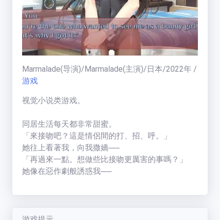
福利中心
免费在线电影
Marmalade
(导演)/
Marmalade
(主演)/
日本
/
2022
年
/
天
游戏
梯
榜
视觉小说类游戏。
一周热门:
一周热门榜
同居生活每天都非常甜蜜。
「來接吻吧？這是情侶間的打、招、呼。」
用户天梯:
她往上看著我，向我撒嬌──
用户天梯榜
BT老司机
(
19005
分)
「再過來一點。想做些比接吻更厲害的事嗎？」
运
ikuni
(
7334
分)
她像在惡作劇般誘惑我──
营
每次發現她的不同面向，都會加深我對她的喜歡。
区
zhangjianjin23
(
7305
分)
本作所描繪的，就是這樣樸實無華的幸福故事
公告:
IvoryMandy
(
1732
分)
（After Story）。
公告通知
秒传教程
游戏提示