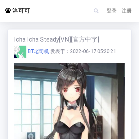
洛可可
登录
注册
首页
Icha Icha Steady[VN][官方中字]
BT老司机
发表于：
2022-06-17 05:20:21
探索更多
电影影单
洛赋头条
碰碰运气
求片/反馈