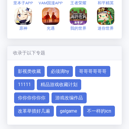
里本子APP
VAM国漫APP
王者荣耀
和平精英
原神
光遇
我的世界
迷你世界
收录于以下专题
影视类收藏
必须滴hy
哥哥哥哥哥哥
11111
精品游戏收藏计划
你你你你你你
游戏改编作品
改革举措好几遍
galgame
不一样的icn