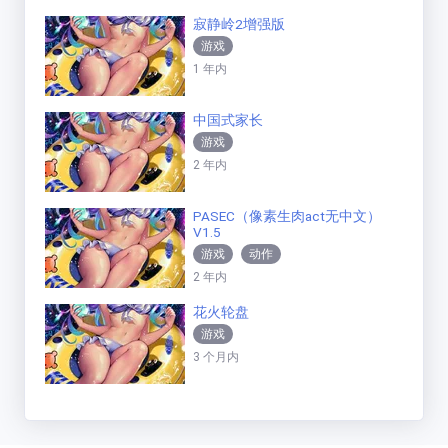
寂静岭2增强版
游戏
1 年内
中国式家长
游戏
2 年内
PASEC（像素生肉act无中文）
V1.5
游戏
动作
2 年内
花火轮盘
游戏
3 个月内