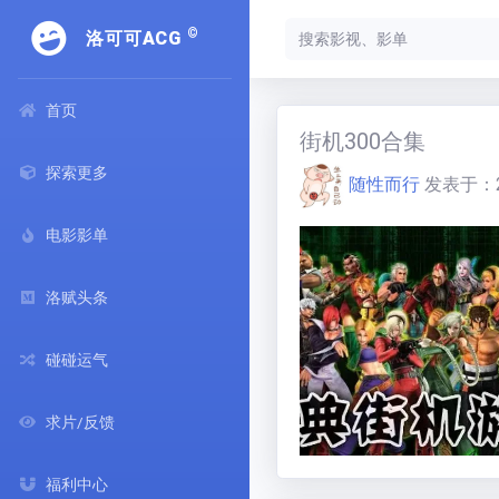
©
洛可可ACG
首页
街机300合集
探索更多
随性而行
发表于：
电影影单
洛赋头条
碰碰运气
求片/反馈
福利中心