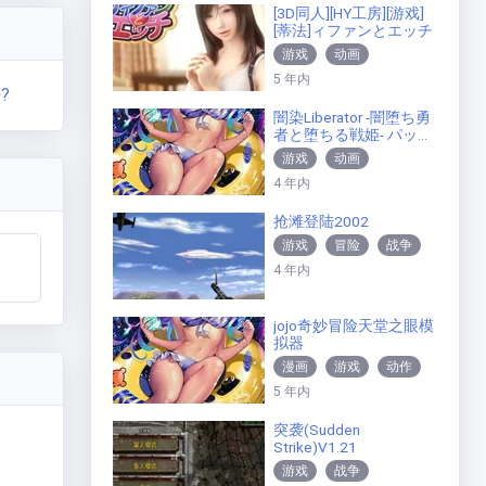
[3D同人][HY工房][游戏]
[蒂法]ィファンとエッチ
游戏
动画
5 年内
?
闇染Liberator -闇堕ち勇
者と堕ちる戦姫- パッケ
ージ版
游戏
动画
4 年内
抢滩登陆2002
游戏
冒险
战争
4 年内
jojo奇妙冒险天堂之眼模
拟器
漫画
游戏
动作
5 年内
突袭(Sudden
Strike)V1.21
游戏
战争