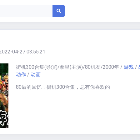
2022-04-27 03:55:21
街机300合集
(导演)/
拳皇
(主演)/
80机友
/
2000
年
/
游戏
/
动作
/
动画
80后的回忆，街机300合集，总有你喜欢的