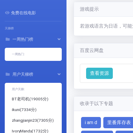
游戏提示
免费在线电影
若游戏语言为日语，可能
天梯榜
一周热门榜
百度云网盘
一周热门:
查看资源
用户天梯榜
用户天梯:
BT老司机
(
19005
分)
收录于以下专题
ikuni
(
7334
分)
zhangjianjin23
(
7305
分)
i am d
里番库存表
IvoryMandy
(
1732
分)