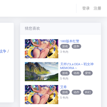
登录
注册
猜您喜欢
180版本红警
游戏
战争
战争
/
3 年内
天秤のLa DEA～戦女神
MEMORIA～
游戏
动画
爱情
5 年内
艾希
游戏
动作
科幻
5 年内
剧情
喜剧