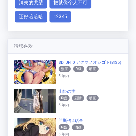
消失的戈壁
把就像个人不可
还好哈哈哈
12345
猜您喜欢
3D_JH_0 アクマノオシゴト{BIG5}
漫画
R级
动画
5 年内
山姫の実
R级
剧情
动画
5 年内
兰斯传 4话全
R级
动画
5 年内