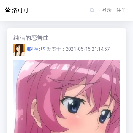
洛可可
登录
注册
首页
纯洁的恋舞曲
那些那些
发表于：
2021-05-15 21:14:57
探索更多
电影影单
洛赋头条
碰碰运气
求片/反馈