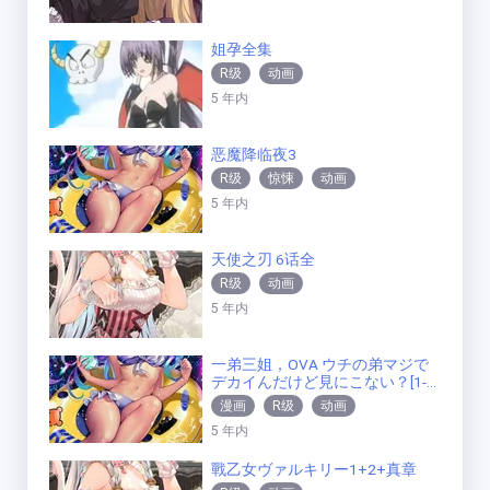
姐孕全集
R级
动画
5 年内
恶魔降临夜3
R级
惊悚
动画
5 年内
天使之刃 6话全
R级
动画
5 年内
一弟三姐，OVA ウチの弟マジで
デカイんだけど見にこない？[1-2]
[动画+漫画]
漫画
R级
动画
5 年内
戰乙女ヴァルキリー1+2+真章