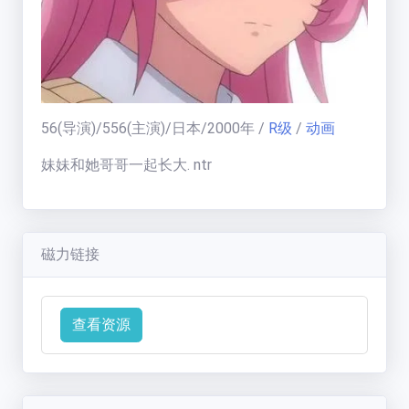
福利中心
免费在线电影
56
(导演)/
556
(主演)/
日本
/
2000
年
/
R级
/
动画
天
梯
妹妹和她哥哥一起长大. ntr
榜
一周热门:
一周热门榜
磁力链接
用户天梯:
用户天梯榜
BT老司机
(
19005
分)
运
ikuni
(
7334
分)
查看资源
营
区
zhangjianjin23
(
7305
分)
公告:
IvoryMandy
(
1732
分)
公告通知
秒传教程